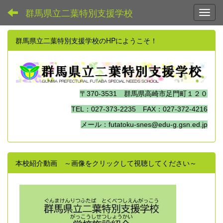
群馬県立二葉特別支援学校
Toggl
群馬県立二葉特別支援学校のHPにようこそ！
〒370-3531 群馬県高崎市足門町１２０
TEL：027-373-2235 FAX：027-372-4216
メール：futatoku-snes@edu-g.gsn.ed.jp
本校紹介動画 ～画像をクリックして視聴してください～