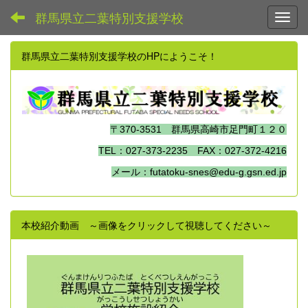
群馬県立二葉特別支援学校
Toggl
群馬県立二葉特別支援学校のHPにようこそ！
〒370-3531 群馬県高崎市足門町１２０
TEL：027-373-2235 FAX：027-372-4216
メール：futatoku-snes@edu-g.gsn.ed.jp
本校紹介動画 ～画像をクリックして視聴してください～