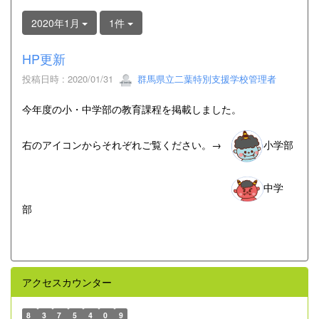
2020年1月
1件
HP更新
投稿日時 : 2020/01/31
群馬県立二葉特別支援学校管理者
今年度の小・中学部の教育課程を掲載しました。
右のアイコンからそれぞれご覧ください。→
小学部
中学
部
アクセスカウンター
8
3
7
5
4
0
9