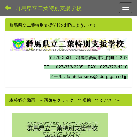
群馬県立二葉特別支援学校
Toggl
群馬県立二葉特別支援学校のHPにようこそ！
〒370-3531 群馬県高崎市足門町１２０
TEL：027-373-2235 FAX：027-372-4216
メール：futatoku-snes@edu-g.gsn.ed.jp
本校紹介動画 ～画像をクリックして視聴してください～