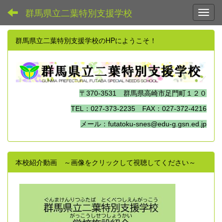
群馬県立二葉特別支援学校
Toggl
群馬県立二葉特別支援学校のHPにようこそ！
〒370-3531 群馬県高崎市足門町１２０
TEL：027-373-2235 FAX：027-372-4216
メール：futatoku-snes@edu-g.gsn.ed.jp
本校紹介動画 ～画像をクリックして視聴してください～