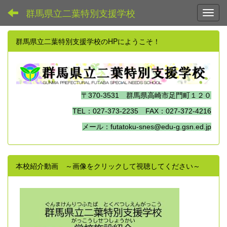
群馬県立二葉特別支援学校
Toggl
群馬県立二葉特別支援学校のHPにようこそ！
〒370-3531 群馬県高崎市足門町１２０
TEL：027-373-2235 FAX：027-372-4216
メール：futatoku-snes@edu-g.gsn.ed.jp
本校紹介動画 ～画像をクリックして視聴してください～