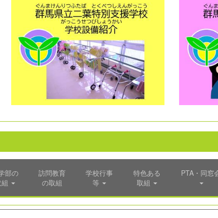
学部の
訪問教育
学校行事
特色ある
PTA・同窓
取組
の取組
等
取組