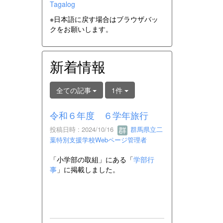
Tagalog
※日本語に戻す場合はブラウザバッ
クをお願いします。
新着情報
全ての記事
1件
令和６年度 ６学年旅行
投稿日時 : 2024/10/16
群馬県立二
葉特別支援学校Webページ管理者
「小学部の取組」にある「
学部行
事
」に掲載しました。