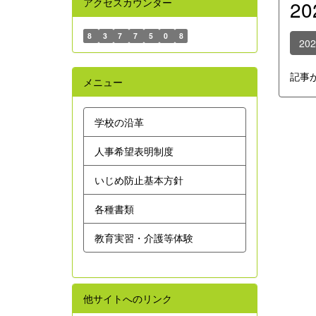
アクセスカウンター
2
8
3
7
7
5
0
8
20
記事
メニュー
学校の沿革
人事希望表明制度
いじめ防止基本方針
各種書類
教育実習・介護等体験
他サイトへのリンク