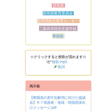
群馬県
群馬県教育委員会
群馬県総合教育センター
二葉高等特別支援学校
寄宿舎
☆クリックすると校歌が流れます☆
校歌.mp3
歌詞
掲示板
【教職員の多忙化解消に向けた協議
会】Ｒ７保護者・地域・関係団体向
けメッセージ.pdf