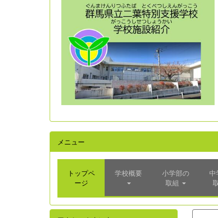
メニュー
トップペ
学校概要
小学部の
中
ージ
取組