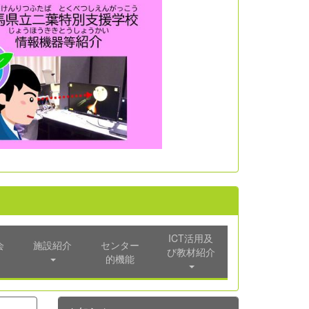
ICT活用及
会
施設紹介
センター
び教材紹介
的機能