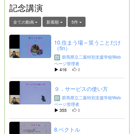
記念講演
全ての動画
新着順
5件
10.住まう場～笑うことだけ
（fin）
群馬県立二葉特別支援学校Web
ページ管理者
416
0
９．サービスの使い方
群馬県立二葉特別支援学校Web
ページ管理者
355
0
8.ベクトル