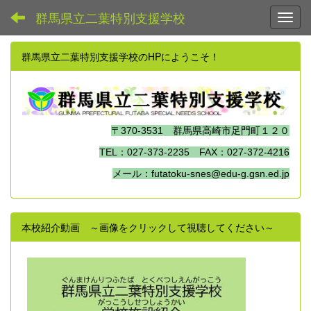
群馬県立二葉特別支援学校
Toggl
群馬県立二葉特別支援学校のHPにようこそ！
〒370-3531 群馬県高崎市足門町１２０
TEL：027-373-2235 FAX：027-372-4216
メール：futatoku-snes@edu-g.gsn.ed.jp
本校紹介動画 ～画像をクリックして視聴してください～