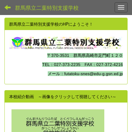
群馬県立二葉特別支援学校
Toggl
群馬県立二葉特別支援学校のHPにようこそ！
〒370-3531 群馬県高崎市足門町１２０
TEL：027-373-2235 FAX：027-372-4216
メール：futatoku-snes@edu-g.gsn.ed.jp
本校紹介動画 ～画像をクリックして視聴してください～