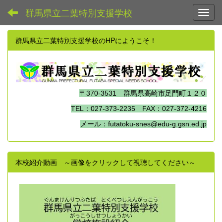
群馬県立二葉特別支援学校
Toggl
群馬県立二葉特別支援学校のHPにようこそ！
〒370-3531 群馬県高崎市足門町１２０
TEL：027-373-2235 FAX：027-372-4216
メール：futatoku-snes@edu-g.gsn.ed.jp
本校紹介動画 ～画像をクリックして視聴してください～