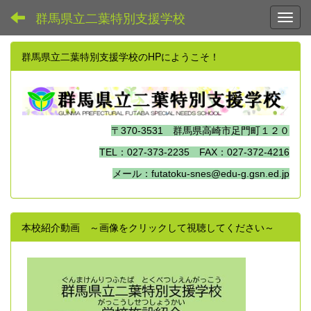
群馬県立二葉特別支援学校
Toggl
群馬県立二葉特別支援学校のHPにようこそ！
〒370-3531 群馬県高崎市足門町１２０
TEL：027-373-2235 FAX：027-372-4216
メール：futatoku-snes@edu-g.gsn.ed.jp
本校紹介動画 ～画像をクリックして視聴してください～