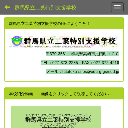
群馬県立二葉特別支援学校
Toggl
群馬県立二葉特別支援学校のHPにようこそ！
〒370-3531 群馬県高崎市足門町１２０
TEL：027-373-2235 FAX：027-372-4216
メール：futatoku-snes@edu-g.gsn.ed.jp
本校紹介動画 ～画像をクリックして視聴してください～