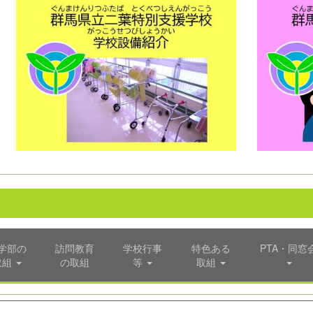
学部の
訪問教育
学校行事
特色ある
PTA・同窓
取組
の取組
等
取組