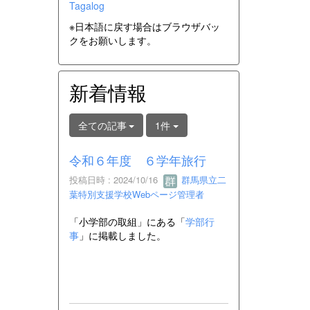
Tagalog
※日本語に戻す場合はブラウザバッ
クをお願いします。
新着情報
全ての記事
1件
令和６年度 ６学年旅行
投稿日時 : 2024/10/16
群馬県立二
葉特別支援学校Webページ管理者
「小学部の取組」にある「
学部行
事
」に掲載しました。