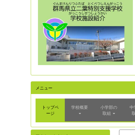
メニュー
トップペ
学校概要
小学部の
中
ージ
取組