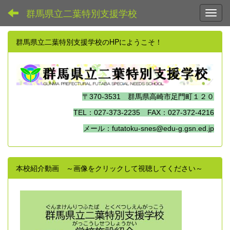
群馬県立二葉特別支援学校
Toggl
群馬県立二葉特別支援学校のHPにようこそ！
〒370-3531 群馬県高崎市足門町１２０
TEL：027-373-2235 FAX：027-372-4216
メール：futatoku-snes@edu-g.gsn.ed.jp
本校紹介動画 ～画像をクリックして視聴してください～