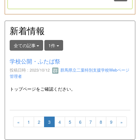
新着情報
全ての記事
1件
学校公開・ふたば祭
投稿日時 : 2023/10/12
群馬県立二葉特別支援学校Webページ
管理者
トップページをご確認ください。
«
1
2
3
4
5
6
7
8
9
»