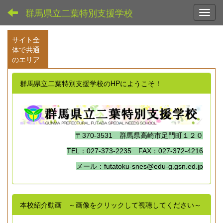
群馬県立二葉特別支援学校
Toggl
サイト全
体で共通
のエリア
群馬県立二葉特別支援学校のHPにようこそ！
〒370-3531 群馬県高崎市足門町１２０
TEL：027-373-2235 FAX：027-372-4216
メール：futatoku-snes@edu-g.gsn.ed.jp
本校紹介動画 ～画像をクリックして視聴してください～