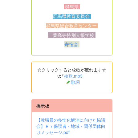
群馬県
群馬県教育委員会
群馬県総合教育センター
二葉高等特別支援学校
寄宿舎
☆クリックすると校歌が流れます☆
校歌.mp3
歌詞
掲示板
【教職員の多忙化解消に向けた協議
会】Ｒ７保護者・地域・関係団体向
けメッセージ.pdf