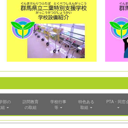
学部の
訪問教育
学校行事
特色ある
PTA・同窓
取組
の取組
等
取組