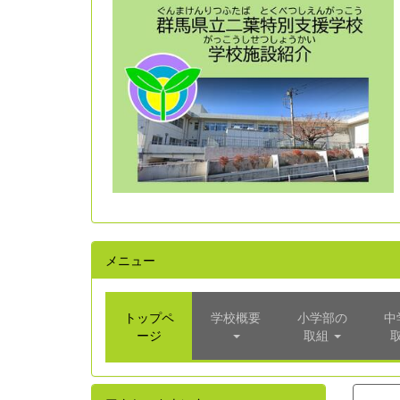
メニュー
トップペ
学校概要
小学部の
中
ージ
取組