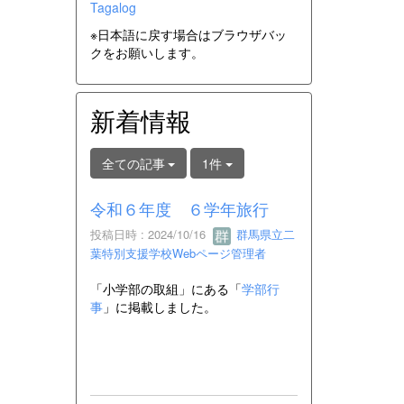
Tagalog
※日本語に戻す場合はブラウザバッ
クをお願いします。
新着情報
全ての記事
1件
令和６年度 ６学年旅行
投稿日時 : 2024/10/16
群馬県立二
葉特別支援学校Webページ管理者
「小学部の取組」にある「
学部行
事
」に掲載しました。