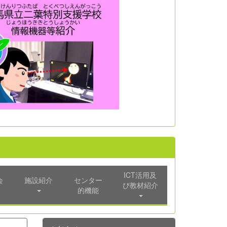
ICT活用及
会
施設紹介
センター
び教材紹介
的機能