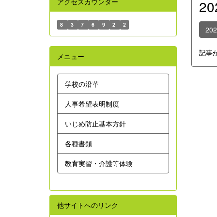
アクセスカウンター
2
8
3
7
6
9
2
2
20
記事
メニュー
学校の沿革
人事希望表明制度
いじめ防止基本方針
各種書類
教育実習・介護等体験
他サイトへのリンク