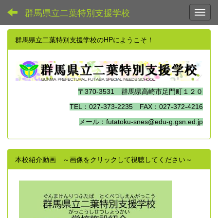
群馬県立二葉特別支援学校
Toggl
群馬県立二葉特別支援学校のHPにようこそ！
〒370-3531 群馬県高崎市足門町１２０
TEL：027-373-2235 FAX：027-372-4216
メール：futatoku-snes@edu-g.gsn.ed.jp
本校紹介動画 ～画像をクリックして視聴してください～