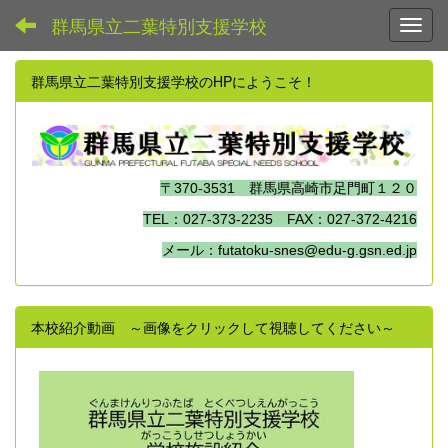
群馬県立二葉特別支援学校
Toggl
群馬県立二葉特別支援学校のHPにようこそ！
〒370-3531 群馬県高崎市足門町１２０
TEL：027-373-2235 FAX：027-372-4216
メール：futatoku-snes@edu-g.gsn.ed.jp
本校紹介動画 ～画像をクリックして視聴してください～