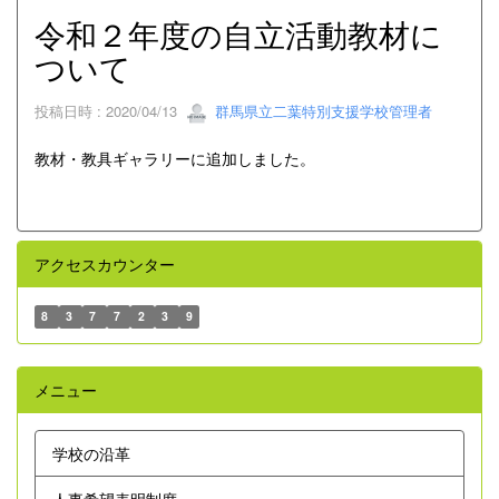
令和２年度の自立活動教材に
ついて
投稿日時 : 2020/04/13
群馬県立二葉特別支援学校管理者
教材・教具ギャラリーに追加しました。
アクセスカウンター
8
3
7
7
2
3
9
メニュー
学校の沿革
人事希望表明制度