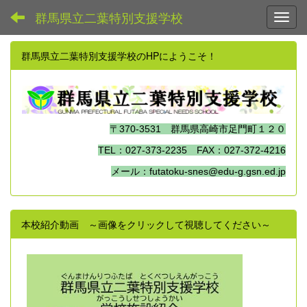
群馬県立二葉特別支援学校
Toggl
群馬県立二葉特別支援学校のHPにようこそ！
〒370-3531 群馬県高崎市足門町１２０
TEL：027-373-2235 FAX：027-372-4216
メール：futatoku-snes@edu-g.gsn.ed.jp
本校紹介動画 ～画像をクリックして視聴してください～