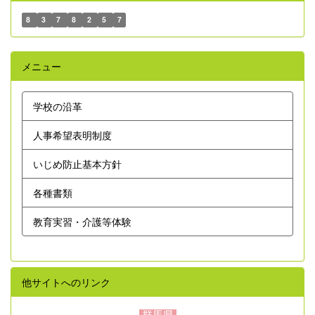
8
3
7
8
2
5
7
メニュー
学校の沿革
人事希望表明制度
いじめ防止基本方針
各種書類
教育実習・介護等体験
他サイトへのリンク
群馬県