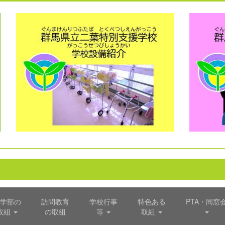
学部の
訪問教育
学校行事
特色ある
PTA・同窓
取組
の取組
等
取組