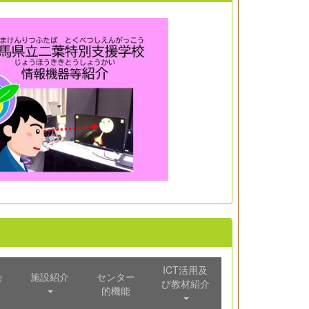
ICT活用及
会
施設紹介
センター
び教材紹介
的機能