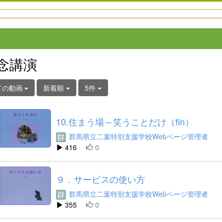
念講演
ての動画
新着順
5件
10.住まう場～笑うことだけ（fin）
群馬県立二葉特別支援学校Webページ管理者
416
0
９．サービスの使い方
群馬県立二葉特別支援学校Webページ管理者
355
0