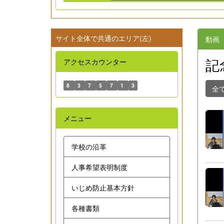
サイト全体で共通のエリア(左)
動画
記
アクセスカウンター
8
3
7
5
7
1
3
全
メニュー
学校の沿革
人事希望表明制度
いじめ防止基本方針
各種書類