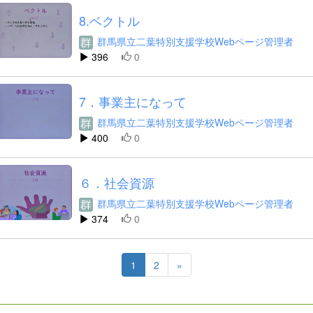
8.ベクトル
群馬県立二葉特別支援学校Webページ管理者
396
0
7．事業主になって
群馬県立二葉特別支援学校Webページ管理者
400
0
６．社会資源
群馬県立二葉特別支援学校Webページ管理者
374
0
1
2
»