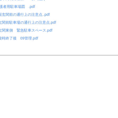
保護者用駐車場図 .pdf
面玄関前の通行上の注意点..pdf
玄関前駐車場の通行上の注意点.pdf
玄関東側 緊急駐車スペース.pdf
校時終了後 09管理.pdf