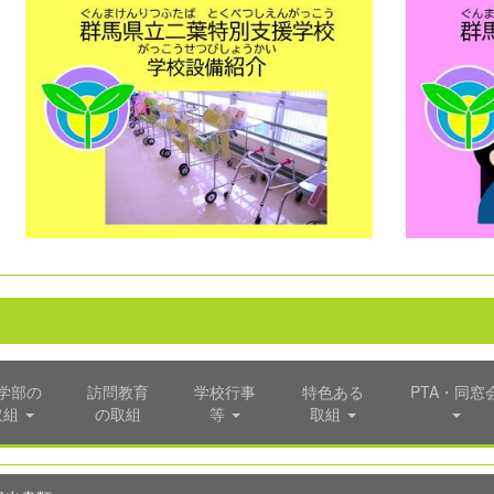
学部の
訪問教育
学校行事
特色ある
PTA・同窓
取組
の取組
等
取組