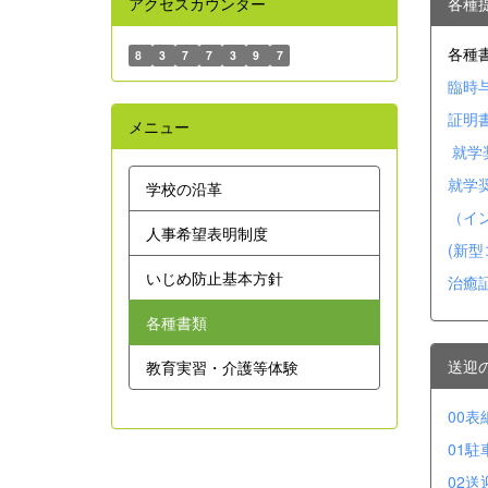
アクセスカウンター
各種
各種
8
3
7
7
3
9
7
臨時与
証明書
メニュー
就学
就学奨
学校の沿革
（イン
人事希望表明制度
(新型
いじめ防止基本方針
治癒証
各種書類
送迎
教育実習・介護等体験
00表
01駐
02送