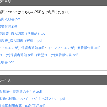
提出書類
書類についてはこちらのPDFをご利用ください。
薬依頼書.pdf
交付願.pdf
奨励費_購入調書（学用品）.pdf
励費_購入調書（寄宿）.pdf
フルエンザ）保護者通知.pdf
・
（インフルエンザ）療養報告書.pdf
コロナ)保護者通知.pdf
・
(新型コロナ)療養報告書.pdf
明書.pdf
の手引き
紙 児童生徒送迎の手引き.pdf
車場の利用について ひさしの項入り. .pdf
迎車両利用者票 03許可証.pdf