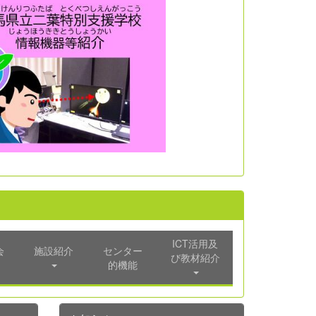
ICT活用及
会
施設紹介
センター
び教材紹介
的機能