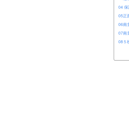
04 
05正
06南
07南
08５