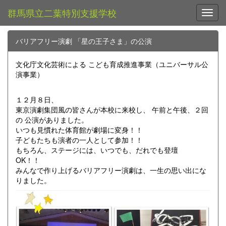
群馬県立二葉特別支援学校
Toggl
バリアフリー演劇 「星の王子さま」の公演
文化庁文化芸術による こども育成推進事業（ユニバーサル公
演事業）
１２月８日、
東京演劇集団風の皆さんが本校に来校し、 午前と午後、２回
の 公演がありました。
いつも見慣れた体育館が劇場に変身！！
子どもたちも演者の一人として参加！！
もちろん、ステージには、いつでも、だれでも登壇
OK！！
みんなで作り上げるバリアフリー演劇は、一生の思い出にな
りました。