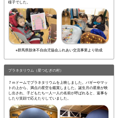
様子でした。
※群馬県肢体不自由児協会ふれあい交流事業より助成
プラネタリウム（星つむぎの村）
７ｍドームでプラネタリウムを上映しました。バギーやマッ
トの上から、満点の星空を鑑賞しました。誕生月の星座が映
し出され、子どもたち一人一人の名前が呼ばれると、返事を
したり笑顔で応えたりしていました。